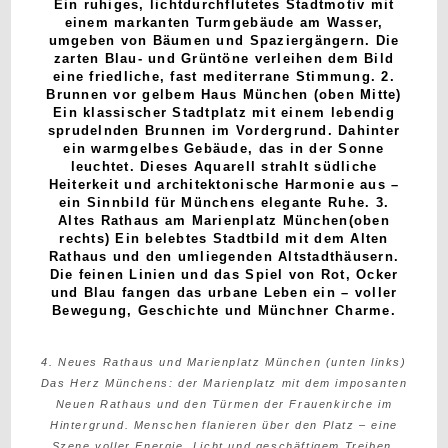
Ein ruhiges, lichtdurchflutetes Stadtmotiv mit
einem markanten Turmgebäude am Wasser,
umgeben von Bäumen und Spaziergängern. Die
zarten Blau- und Grüntöne verleihen dem Bild
eine friedliche, fast mediterrane Stimmung. 2.
Brunnen vor gelbem Haus München (oben Mitte)
Ein klassischer Stadtplatz mit einem lebendig
sprudelnden Brunnen im Vordergrund. Dahinter
ein warmgelbes Gebäude, das in der Sonne
leuchtet. Dieses Aquarell strahlt südliche
Heiterkeit und architektonische Harmonie aus –
ein Sinnbild für Münchens elegante Ruhe. 3.
Altes Rathaus am Marienplatz München(oben
rechts) Ein belebtes Stadtbild mit dem Alten
Rathaus und den umliegenden Altstadthäusern.
Die feinen Linien und das Spiel von Rot, Ocker
und Blau fangen das urbane Leben ein – voller
Bewegung, Geschichte und Münchner Charme.
4. Neues Rathaus und Marienplatz München (unten links)
Das Herz Münchens: der Marienplatz mit dem imposanten
Neuen Rathaus und den Türmen der Frauenkirche im
Hintergrund. Menschen flanieren über den Platz – eine
Szene voller Energie, Licht und geschäftigem Treiben,